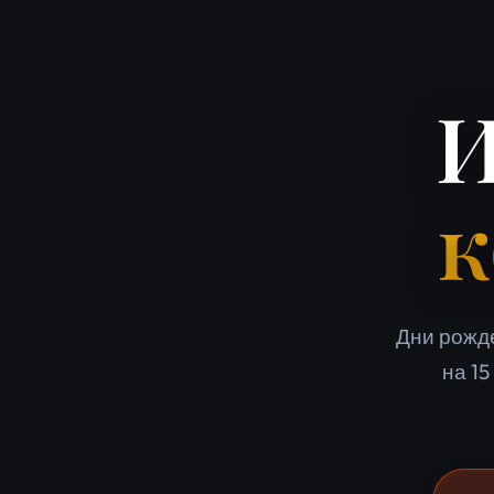
И
к
Дни рожд
на 15