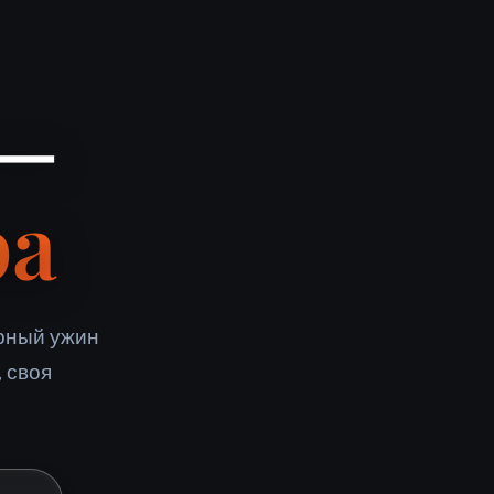
 —
ра
рный ужин
, своя