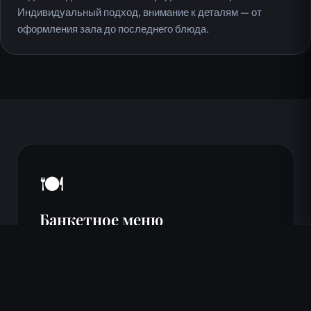
Индивидуальный подход, внимание к деталям — от
оформления зала до последнего блюда.
🍽️
Банкетное меню
Меню банкета составляется индивидуально
под ваш праздник. В основе — лучшие блюда
ресторана Халиф: ароматные шашлыки и
кебабы на углях, плов, долма, хачапури,