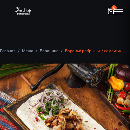
0
Главная
/
Меню
/
Баранина
/
Бараньи ребрышки/ семечки/