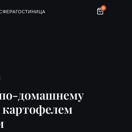
0
СФЕРА
ГОСТИНИЦА
 по-домашнему
с картофелем
и