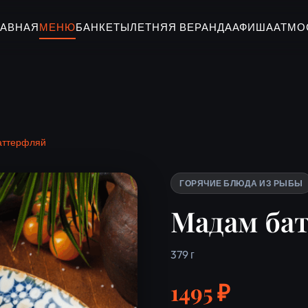
ЛАВНАЯ
МЕНЮ
БАНКЕТЫ
ЛЕТНЯЯ ВЕРАНДА
АФИША
АТМО
аттерфляй
ГОРЯЧИЕ БЛЮДА ИЗ РЫБЫ
Мадам ба
379 г
1495 ₽