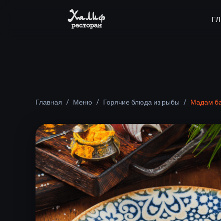
Г
Главная
/
Меню
/
Горячие блюда из рыбы
/
Мадам б