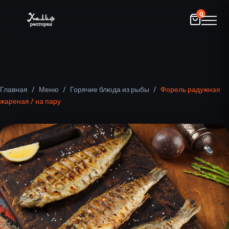
0
Главная
/
Меню
/
Горячие блюда из рыбы
/
Форель радужная
жареная / на пару