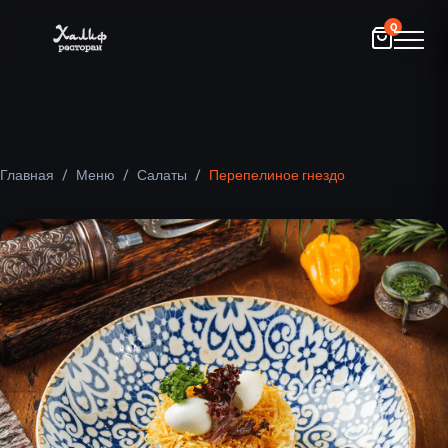
0
Главная
/
Меню
/
Салаты
/
Перепелиное гнездо