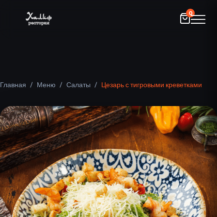
0
Главная
/
Меню
/
Салаты
/
Цезарь с тигровыми креветками