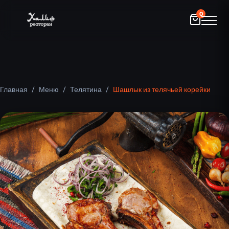
0
Главная
/
Меню
/
Телятина
/
Шашлык из телячьей корейки