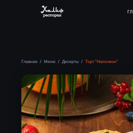
Г
Главная
/
Меню
/
Десерты
/
Торт "Наполеон"