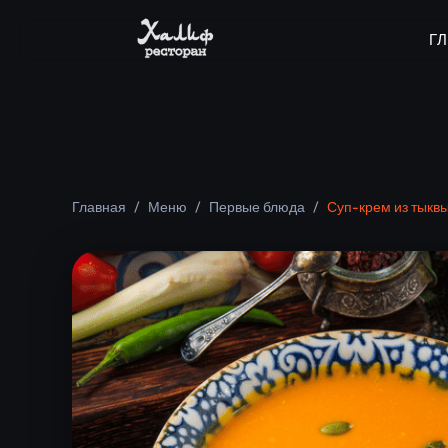
Г
Главная
/
Меню
/
Первые блюда
/
Суп-крем из тыкв